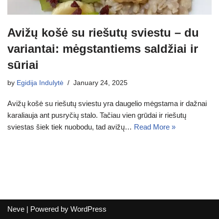
Avižų košė su riešutų sviestu – du
variantai: mėgstantiems saldžiai ir
sūriai
by
Egidija Indulytė
January 24, 2025
Avižų košė su riešutų sviestu yra daugelio mėgstama ir dažnai
karaliauja ant pusryčių stalo. Tačiau vien grūdai ir riešutų
sviestas šiek tiek nuobodu, tad avižų…
Read More »
Neve
| Powered by
WordPress