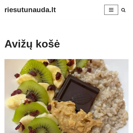
riesutunauda.lt
Skip
to
content
Avižų košė