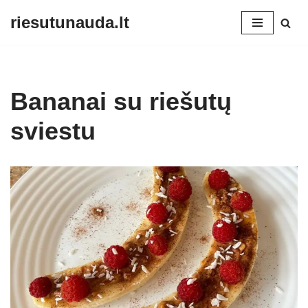
riesutunauda.lt
Skip
to
content
Bananai su riešutų
sviestu