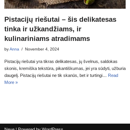
Pistacijų riešutai – šis delikatesas
tinka ir užkandžiams, ir
kulinariniams atradimams
by
Anna
November 4, 2024
Pistacijų riešutai yra tikras delikatesas, jų švelnus, saldokas
skonis, kremiška tekstūra, pikantiškumas, jei yra sūdyti, užburia
daugelį. Pistacijų riešutai ne tik skanūs, bet ir turtingi…
Read
More »
Neve
| Powered by
WordPress