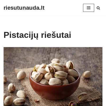
riesutunauda.lt
Skip
to
content
Pistacijų riešutai