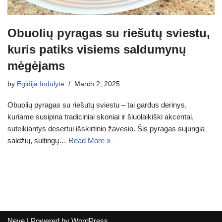
Obuolių pyragas su riešutų sviestu,
kuris patiks visiems saldumynų
mėgėjams
by
Egidija Indulytė
March 2, 2025
Obuolių pyragas su riešutų sviestu – tai gardus derinys,
kuriame susipina tradiciniai skoniai ir šiuolaikiški akcentai,
suteikiantys desertui išskirtinio žavesio. Šis pyragas sujungia
saldžių, sultingų…
Read More »
Neve
| Powered by
WordPress