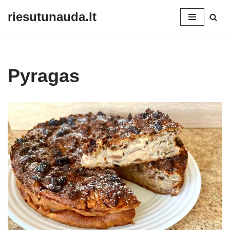
riesutunauda.lt
Skip
to
content
Pyragas