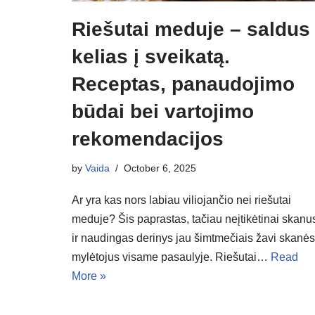
Riešutai meduje – saldus
kelias į sveikatą.
Receptas, panaudojimo
būdai bei vartojimo
rekomendacijos
by
Vaida
October 6, 2025
Ar yra kas nors labiau viliojančio nei riešutai
meduje? Šis paprastas, tačiau neįtikėtinai skanu
ir naudingas derinys jau šimtmečiais žavi skanės
mylėtojus visame pasaulyje. Riešutai…
Read
More »