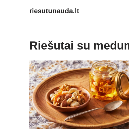
riesutunauda.lt
Skip
to
content
Riešutai su medu