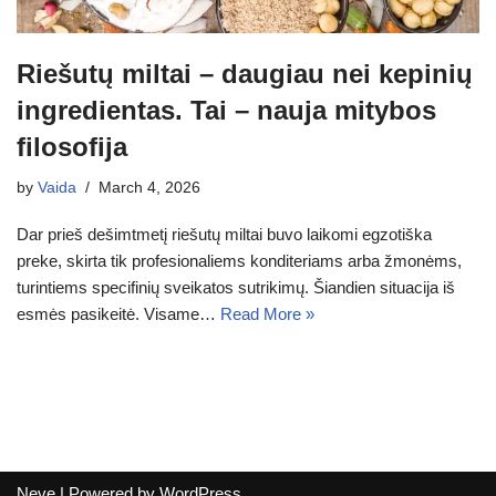
Riešutų miltai – daugiau nei kepinių
ingredientas. Tai – nauja mitybos
filosofija
by
Vaida
March 4, 2026
Dar prieš dešimtmetį riešutų miltai buvo laikomi egzotiška
preke, skirta tik profesionaliems konditeriams arba žmonėms,
turintiems specifinių sveikatos sutrikimų. Šiandien situacija iš
esmės pasikeitė. Visame…
Read More »
Neve
| Powered by
WordPress