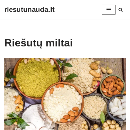
riesutunauda.lt
Skip
to
content
Riešutų miltai