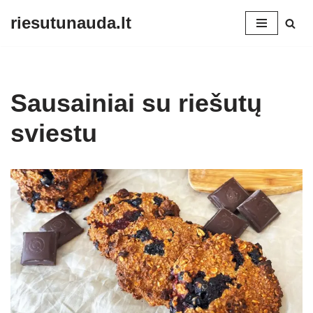
riesutunauda.lt
Skip
to
content
Sausainiai su riešutų
sviestu