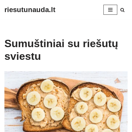
riesutunauda.lt
Skip
to
content
Sumuštiniai su riešutų
sviestu