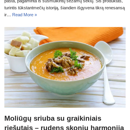
pasta, pagaminta iš susmulkintų sezamų sėklų. Šis produktas,
turintis tūkstantmečių istoriją, šiandien išgyvena tikrą renesansą
ir…
Read More »
Moliūgų sriuba su graikiniais
riešutais – rudens skonių harmonija