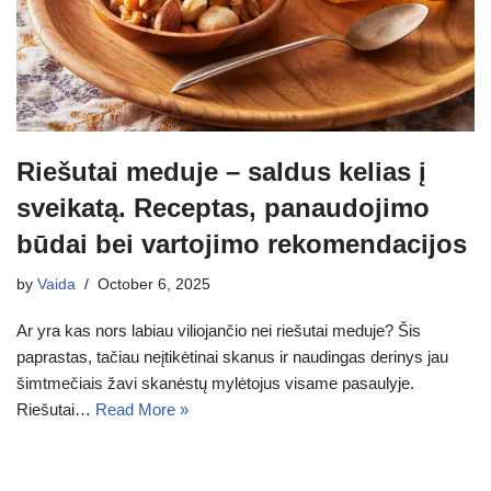
Riešutai meduje – saldus kelias į
sveikatą. Receptas, panaudojimo
būdai bei vartojimo rekomendacijos
by
Vaida
October 6, 2025
Ar yra kas nors labiau viliojančio nei riešutai meduje? Šis
paprastas, tačiau neįtikėtinai skanus ir naudingas derinys jau
šimtmečiais žavi skanėstų mylėtojus visame pasaulyje.
Riešutai…
Read More »