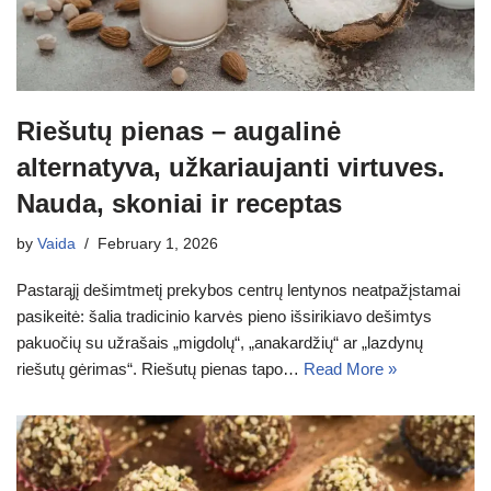
Riešutų pienas – augalinė
alternatyva, užkariaujanti virtuves.
Nauda, skoniai ir receptas
by
Vaida
February 1, 2026
Pastarąjį dešimtmetį prekybos centrų lentynos neatpažįstamai
pasikeitė: šalia tradicinio karvės pieno išsirikiavo dešimtys
pakuočių su užrašais „migdolų“, „anakardžių“ ar „lazdynų
riešutų gėrimas“. Riešutų pienas tapo…
Read More »