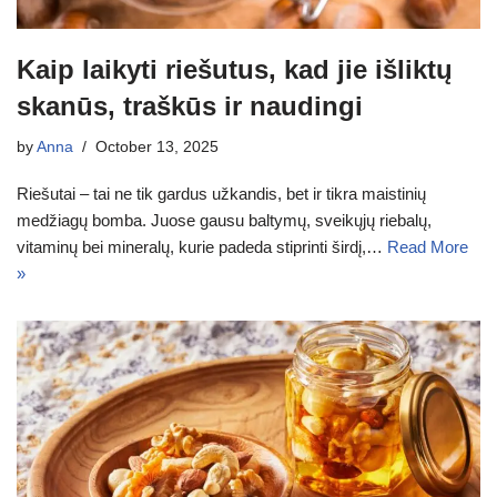
Kaip laikyti riešutus, kad jie išliktų
skanūs, traškūs ir naudingi
by
Anna
October 13, 2025
Riešutai – tai ne tik gardus užkandis, bet ir tikra maistinių
medžiagų bomba. Juose gausu baltymų, sveikųjų riebalų,
vitaminų bei mineralų, kurie padeda stiprinti širdį,…
Read More
»