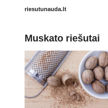
riesutunauda.lt
Skip
to
content
Muskato riešutai