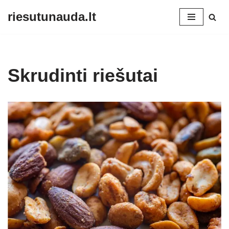
riesutunauda.lt
Skip
to
content
Skrudinti riešutai