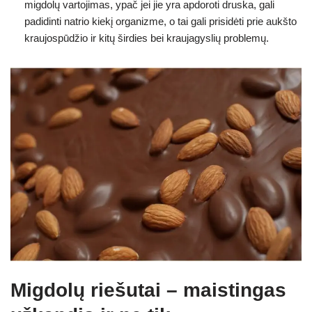
migdolų vartojimas, ypač jei jie yra apdoroti druska, gali
padidinti natrio kiekį organizme, o tai gali prisidėti prie aukšto
kraujospūdžio ir kitų širdies bei kraujagyslių problemų.
Migdolų riešutai – maistingas