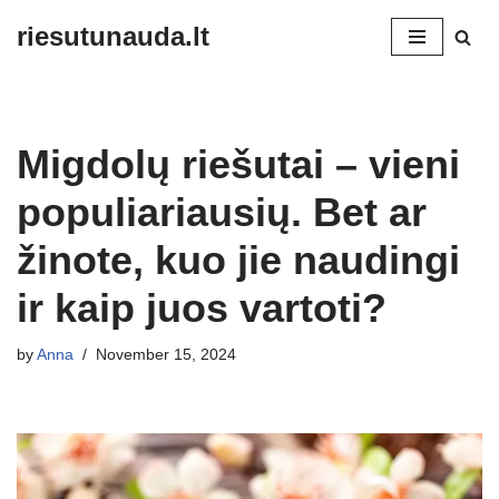
riesutunauda.lt
Skip
to
content
Migdolų riešutai – vieni
populiariausių. Bet ar
žinote, kuo jie naudingi
ir kaip juos vartoti?
by
Anna
November 15, 2024