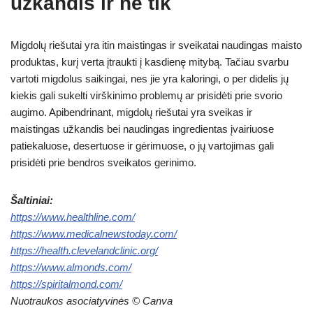
užkandis ir ne tik
Migdolų riešutai yra itin maistingas ir sveikatai naudingas maisto
produktas, kurį verta įtraukti į kasdienę mitybą. Tačiau svarbu
vartoti migdolus saikingai, nes jie yra kaloringi, o per didelis jų
kiekis gali sukelti virškinimo problemų ar prisidėti prie svorio
augimo. Apibendrinant, migdolų riešutai yra sveikas ir
maistingas užkandis bei naudingas ingredientas įvairiuose
patiekaluose, desertuose ir gėrimuose, o jų vartojimas gali
prisidėti prie bendros sveikatos gerinimo.
Šaltiniai:
https://www.healthline.com/
https://www.medicalnewstoday.com/
https://health.clevelandclinic.org/
https://www.almonds.com/
https://spiritalmond.com/
Nuotraukos asociatyvinės © Canva