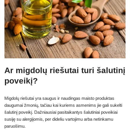
Ar migdolų riešutai turi šalutinį
poveikį?
Migdolų riešutai yra saugus ir naudingas maisto produktas
daugumai žmonių, tačiau kai kuriems asmenims jie gali sukelti
šalutinį poveikį. Dažniausiai pasitaikantys šalutiniai poveikiai
susiję su alergijomis, per dideliu vartojimu arba netinkamu
paruošimu.