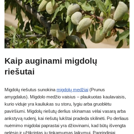
Kaip auginami migdolų
riešutai
Migdolų riešutus sunokina
migdolų medžiai
(Prunus
amygdalus). Migdolo medžio vaisius – plaukuotas kaulavaisis,
kurio viduje yra kauliukas su storu, lygiu arba gruoblėtu
paviršiumi. Migdolų riešutų derlius skinamas vėlai vasarą arba
ankstyvą rudenį, kai riešutų lukštai pradeda skilinėti. Po derliaus
nuėmimo migdolai paprastai yra džiovinami, kad būtų išvengta
pelėsio ir užtikrintas jų tinkamumas laikymui. Pagrindiniai