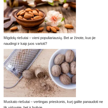
Migdolų riešutai – vieni populiariausių. Bet ar žinote, kuo jie
naudingi ir kaip juos vartoti?
Muskato riešutai – vertingas prieskonis, kurį galite panaudoti ne
tik virtuvėje, bet ir buityje