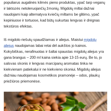
populiarus augalinės kilmės pieno produktas, ypač tarp veganų
ir laktozės netoleruojančių žmonių. Migdolų miltai dažnai
naudojami kaip alternatyva kviečių miltams be glitimo, ypač
kepiniuose ir tortuose, kad būtų sukurtas lengvas ir drėgnas
tekstūros efektas.
Iš migdolo riešutų spaudžiamas ir aliejus. Maistui
migdolų
aliejus
naudojamas labai retai dėl aukštos jo kainos.
Kokybiškas, nerafinuotas ir šaltai spaustas migdolų aliejus yra
gana brangus – 200 ml kaina siekia apie 13-15 eurų. Be to, jo
salsvas skonis ir lengvas marcipanų aromatas tinka ne
kiekvienam patiekalui ir ne kiekvieno skoniui. Migdolų aliejus
dažniau naudojamas kosmetikos pramonėje – odos, plaukų
priežiūros priemonėse.