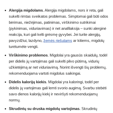
Alergija migdolams
. Alergija migdolams, nors ir reta, gali
sukelti rimtas sveikatos problemas. Simptomai gali būti odos
bėrimas, niežėjimas, patinimas, virškinimo sutrikimai
(pykinimas, viduriavimas) ir net anafilaksija – sunki alerginė
reakcija, kuri gali kelti grėsmę gyvybei. Jei turite alergijų,
pavyzdžiui, lazdyno,
žemės riešutams
ar kitiems, migdolų
turėtumėte vengti.
Virškinimo problemos
. Migdolai yra gausūs skaidulų, todėl
per didelis jų vartojimas gali sukelti pilvo pūtimą, vidurių
užkietėjimą ar net viduriavimą. Norint išvengti šių problemų,
rekomenduojama vartoti migdolus saikingai.
Didelis kalorijų kiekis
. Migdolai yra kaloringi, todėl per
didelis jų vartojimas gali lemti svorio augimą. Svarbu stebėti
savo dienos kalorijų kiekį ir neviršyti rekomenduojamų
normų.
Skrudintų su druska migdolų vartojimas
. Skrudintų