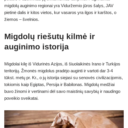
migdolų auginimo regionai yra Viduržemio jūros šalys, JAV
pietinė dalis ir kitos vietos, kur vasaros yra ilgos ir karštos, o
žiemos – švelnios.
Migdolų riešutų kilmė ir
auginimo istorija
Migdolai kilę iš Vidurinės Azijos, iš šiuolaikinės Irano ir Turkijos
teritorijų. Žmonės migdolus pradėjo auginti ir vartoti dar 3-4
tūkst. metų pr. Kr., o jų istorija siejasi su senovės civilizacijomis,
tokiomis kaip Egiptas, Persija ir Babilonas. Migdolų medžiai
buvo žinomi ir vertinami dėl savo maistinių savybių ir naudingo
poveikio sveikatai.