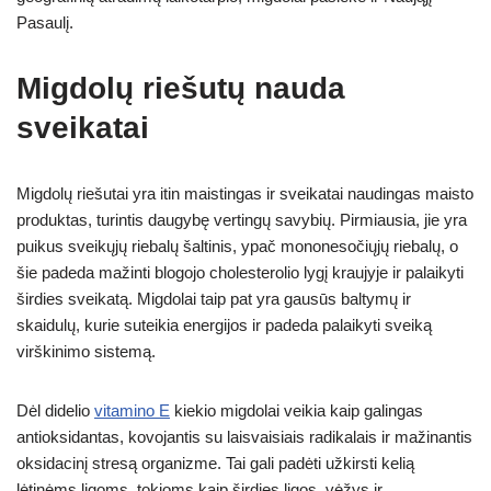
Pasaulį.
Migdolų riešutų nauda
sveikatai
Migdolų riešutai yra itin maistingas ir sveikatai naudingas maisto
produktas, turintis daugybę vertingų savybių. Pirmiausia, jie yra
puikus sveikųjų riebalų šaltinis, ypač mononesočiųjų riebalų, o
šie padeda mažinti blogojo cholesterolio lygį kraujyje ir palaikyti
širdies sveikatą. Migdolai taip pat yra gausūs baltymų ir
skaidulų, kurie suteikia energijos ir padeda palaikyti sveiką
virškinimo sistemą.
Dėl didelio
vitamino E
kiekio migdolai veikia kaip galingas
antioksidantas, kovojantis su laisvaisiais radikalais ir mažinantis
oksidacinį stresą organizme. Tai gali padėti užkirsti kelią
lėtinėms ligoms, tokioms kaip širdies ligos, vėžys ir