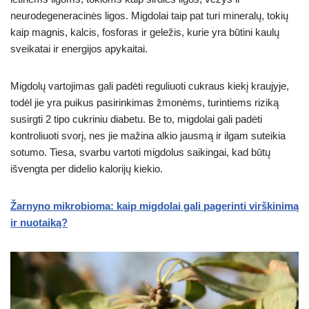
neurodegeneracinės ligos. Migdolai taip pat turi mineralų, tokių
kaip magnis, kalcis, fosforas ir geležis, kurie yra būtini kaulų
sveikatai ir energijos apykaitai.
Migdolų vartojimas gali padėti reguliuoti cukraus kiekį kraujyje,
todėl jie yra puikus pasirinkimas žmonėms, turintiems riziką
susirgti 2 tipo cukriniu diabetu. Be to, migdolai gali padėti
kontroliuoti svorį, nes jie mažina alkio jausmą ir ilgam suteikia
sotumo. Tiesa, svarbu vartoti migdolus saikingai, kad būtų
išvengta per didelio kalorijų kiekio.
Žarnyno mikrobioma: kaip migdolai gali pagerinti virškinimą
ir nuotaiką?