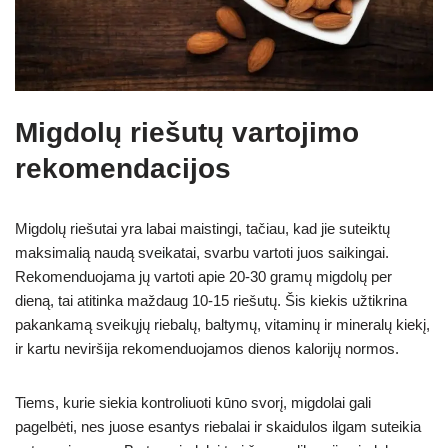
Migdolų riešutų vartojimo
rekomendacijos
Migdolų riešutai yra labai maistingi, tačiau, kad jie suteiktų
maksimalią naudą sveikatai, svarbu vartoti juos saikingai.
Rekomenduojama jų vartoti apie 20-30 gramų migdolų per
dieną, tai atitinka maždaug 10-15 riešutų. Šis kiekis užtikrina
pakankamą sveikųjų riebalų, baltymų, vitaminų ir mineralų kiekį,
ir kartu neviršija rekomenduojamos dienos kalorijų normos.
Tiems, kurie siekia kontroliuoti kūno svorį, migdolai gali
pagelbėti, nes juose esantys riebalai ir skaidulos ilgam suteikia