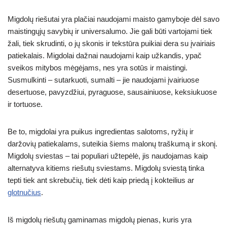
Migdolų riešutai yra plačiai naudojami maisto gamyboje dėl savo
maistingųjų savybių ir universalumo. Jie gali būti vartojami tiek
žali, tiek skrudinti, o jų skonis ir tekstūra puikiai dera su įvairiais
patiekalais. Migdolai dažnai naudojami kaip užkandis, ypač
sveikos mitybos mėgėjams, nes yra sotūs ir maistingi.
Susmulkinti – sutarkuoti, sumalti – jie naudojami įvairiuose
desertuose, pavyzdžiui, pyraguose, sausainiuose, keksiukuose
ir tortuose.
Be to, migdolai yra puikus ingredientas salotoms, ryžių ir
daržovių patiekalams, suteikia šiems malonų traškumą ir skonį.
Migdolų sviestas – tai populiari užtepėlė, jis naudojamas kaip
alternatyva kitiems riešutų sviestams. Migdolų sviestą tinka
tepti tiek ant skrebučių, tiek dėti kaip priedą į kokteilius ar
glotnučius
.
Iš migdolų riešutų gaminamas migdolų pienas, kuris yra