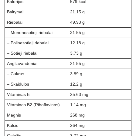
Kalorijos
579 kcal
Baltymai
21.15 g
Riebalai
49.93 g
– Mononesotieji riebalai
31.55 g
– Polinesotieji riebalai
12.18 g
– Sotieji riebalai
3.73 g
Angliavandeniai
21.55 g
– Cukrus
3.89 g
– Skaidulos
12.2 g
Vitaminas E
25.63 mg
Vitaminas B2 (Riboflavinas)
1.14 mg
Magnis
268 mg
Kalcis
264 mg
Geležis
3.72 mg