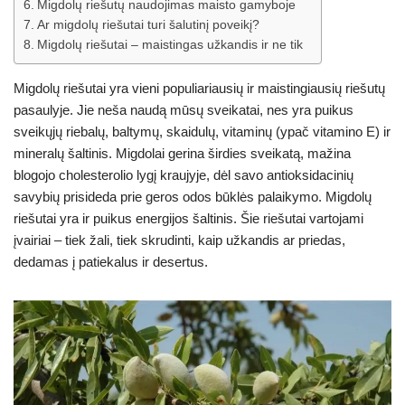
Migdolų riešutų naudojimas maisto gamyboje
Ar migdolų riešutai turi šalutinį poveikį?
Migdolų riešutai – maistingas užkandis ir ne tik
Migdolų riešutai yra vieni populiariausių ir maistingiausių riešutų
pasaulyje. Jie neša naudą mūsų sveikatai, nes yra puikus
sveikųjų riebalų, baltymų, skaidulų, vitaminų (ypač vitamino E) ir
mineralų šaltinis. Migdolai gerina širdies sveikatą, mažina
blogojo cholesterolio lygį kraujyje, dėl savo antioksidacinių
savybių prisideda prie geros odos būklės palaikymo. Migdolų
riešutai yra ir puikus energijos šaltinis. Šie riešutai vartojami
įvairiai – tiek žali, tiek skrudinti, kaip užkandis ar priedas,
dedamas į patiekalus ir desertus.