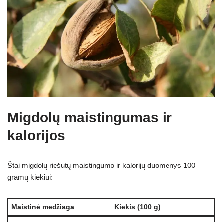
Migdolų maistingumas ir
kalorijos
Štai migdolų riešutų maistingumo ir kalorijų duomenys 100
gramų kiekiui:
Maistinė medžiaga
Kiekis (100 g)