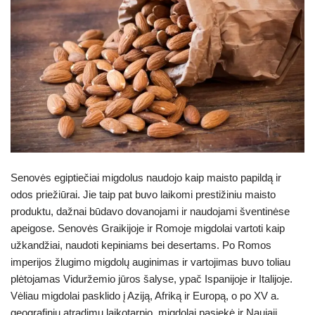
Senovės egiptiečiai migdolus naudojo kaip maisto papildą ir
odos priežiūrai. Jie taip pat buvo laikomi prestižiniu maisto
produktu, dažnai būdavo dovanojami ir naudojami šventinėse
apeigose. Senovės Graikijoje ir Romoje migdolai vartoti kaip
užkandžiai, naudoti kepiniams bei desertams. Po Romos
imperijos žlugimo migdolų auginimas ir vartojimas buvo toliau
plėtojamas Viduržemio jūros šalyse, ypač Ispanijoje ir Italijoje.
Vėliau migdolai pasklido į Aziją, Afriką ir Europą, o po XV a.
geografinių atradimų laikotarpio, migdolai pasiekė ir Naująjį