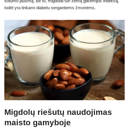
sotumo jausmą. Be to, migdolai turi žemą glikemijos indeksą,
todėl yra tinkami diabetu sergantiems žmonėms.
Migdolų riešutų naudojimas
maisto gamyboje